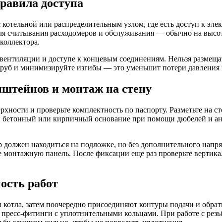
правила доступа
с котельной или распределительным узлом, где есть доступ к э
ля считывания расходомеров и обслуживания — обычно на высоте 
коллектора.
о вентиляции и доступе к концевым соединениям. Нельзя размещ
руб и минимизируйте изгибы — это уменьшит потери давления и
нштейнов и монтаж на стену
ности и проверьте комплектность по паспорту. Разметьте на сте
ый бетонный или кирпичный основание при помощи дюбелей и а
р должен находиться на подложке, но без дополнительного напр
 монтажную панель. После фиксации еще раз проверьте вертика
ость работ
и котла, затем поочередно присоединяют контуры подачи и обра
пресс-фитинги с уплотнительными кольцами. При работе с рез