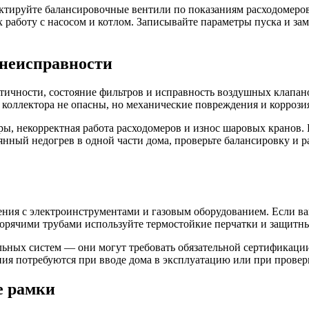
ектируйте балансировочные вентили по показаниям расходомеров
 работу с насосом и котлом. Записывайте параметры пуска и за
неисправности
ичности, состояние фильтров и исправность воздушных клапанов
е коллектора не опасны, но механические повреждения и коррози
, некорректная работа расходомеров и износ шаровых кранов. 
нный недогрев в одной части дома, проверьте балансировку и р
ния с электроинструментами и газовым оборудованием. Если ва
горячими трубами используйте термостойкие перчатки и защитны
ьных систем — они могут требовать обязательной сертификаци
ия потребуются при вводе дома в эксплуатацию или при прове
е рамки