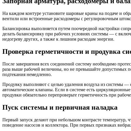
Запорная арматура, расходомеры и бал
На каждом контуре установите шаровые краны на подаче и обр
вентили или встроенные расходомеры с регулировочным штоком
Балансировка выполняется путем поочередной настройки сопро
делать балансировку при рабочих условиях системы — с вклю
недогреву других, а также к лишним расходам энергии.
Проверка герметичности и продувка с
После завершения всех соединений систему необходимо протест
раза выше рабочей величины, но не превышайте допустимых по
подтекания немедленно.
Продувку выполняют с целью удаления воздуха из системы — с
автоматические клапаны. Если в системе есть циркуляционные
продувки обязательно перепроверьте герметичность при рабоч
Пуск системы и первичная наладка
Первый запуск делают при небольшом контрасте температур, ч
поведение насосов и коллектора. При первых признаках вибрац