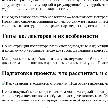
Коллектор распределяет теплоноситель по отдельным контурам
аккуратную панель с запорной и регулирующей арматурой, что
удобно при ремонте или наладке системы.
Еще одно важное свойство коллектора — возможность централи
Правильно спроектированный коллектор снижает гидравлические
сочетать эти контуры и подстроить параметры каждого из них.
Типы коллекторов и их особенности
По конструкции коллектора различают однорядные и двухрядны
и когда нужно небольшое число контуров. Двухрядные констру
Материал коллектора бывает из латуни, нержавеющей стали ил
для систем с повышенным давлением или температурой. Пласти
Подготовка проекта: что рассчитать и 
Перед покупкой коллектора и началом монтажа сделайте план р
теплопотери помещения и требуемый расход теплоносителя. Эт
циркуляционного насоса с прецизионным подбором производи