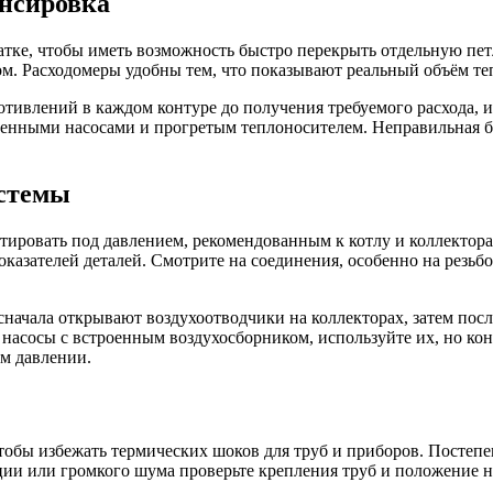
ансировка
атке, чтобы иметь возможность быстро перекрыть отдельную пе
. Расходомеры удобны тем, что показывают реальный объём теп
тивлений в каждом контуре до получения требуемого расхода, 
ченными насосами и прогретым теплоносителем. Неправильная 
истемы
ировать под давлением, рекомендованным к котлу и коллекторам
казателей деталей. Смотрите на соединения, особенно на резь
начала открывают воздухоотводчики на коллекторах, затем посл
 насосы с встроенным воздухосборником, используйте их, но ко
ем давлении.
тобы избежать термических шоков для труб и приборов. Постеп
ии или громкого шума проверьте крепления труб и положение нас