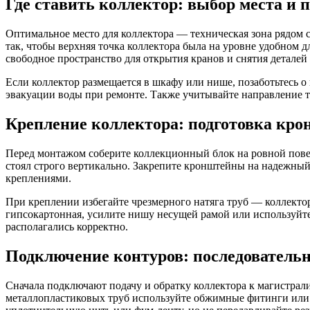
Где ставить коллектор: выбор места и 
Оптимальное место для коллектора — техническая зона рядом 
так, чтобы верхняя точка коллектора была на уровне удобном д
свободное пространство для открытия кранов и снятия деталей 
Если коллектор размещается в шкафу или нише, позаботьтесь 
эвакуации воды при ремонте. Также учитывайте направление т
Крепление коллектора: подготовка кро
Перед монтажом соберите коллекционный блок на ровной поверх
стоял строго вертикально. Закрепите кронштейны на надежн
креплениями.
При креплении избегайте чрезмерного натяга труб — коллекто
гипсокартонная, усилите нишу несущей рамой или используйте
располагались корректно.
Подключение контуров: последовательн
Сначала подключают подачу и обратку коллектора к магистрал
металлопластиковых труб используйте обжимные фитинги или 