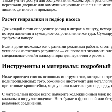
Также учтите доступ для обслуживания коллектора и располож
пересекали дверные или коммуникационные каналы и не мешали
лишних фитингов и прокладок.
Расчет гидравлики и подбор насоса
Для каждой петли определите расход в литрах в минуту, исход
потери давления и суммарное сопротивление контура. Суммиру
требуемом напоре.
Если в доме несколько зон с разными режимами работы, стоит 
установки частотного регулятора — он позволит экономить эл
специальные онлайн-калькуляторы для первичного расчета.
Инструменты и материалы: подробный
Ниже приведен список основных инструментов, которые потреб
полипропиленовых труб, обжимной инструмент для металлоплас
приготовьте кронштейны, медную или пластиковую подводку, 
С материалами проще всего: выберите коллекционный блок по ч
клапаны и воздухоотводчики. Не забудьте о фреоновой или бит
резьбовых соединений.