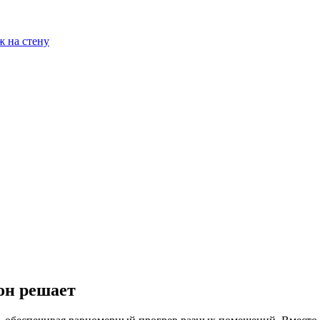
ж на стену
он решает