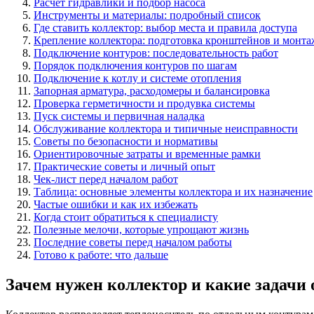
Расчет гидравлики и подбор насоса
Инструменты и материалы: подробный список
Где ставить коллектор: выбор места и правила доступа
Крепление коллектора: подготовка кронштейнов и монта
Подключение контуров: последовательность работ
Порядок подключения контуров по шагам
Подключение к котлу и системе отопления
Запорная арматура, расходомеры и балансировка
Проверка герметичности и продувка системы
Пуск системы и первичная наладка
Обслуживание коллектора и типичные неисправности
Советы по безопасности и нормативы
Ориентировочные затраты и временные рамки
Практические советы и личный опыт
Чек-лист перед началом работ
Таблица: основные элементы коллектора и их назначение
Частые ошибки и как их избежать
Когда стоит обратиться к специалисту
Полезные мелочи, которые упрощают жизнь
Последние советы перед началом работы
Готово к работе: что дальше
Зачем нужен коллектор и какие задачи 