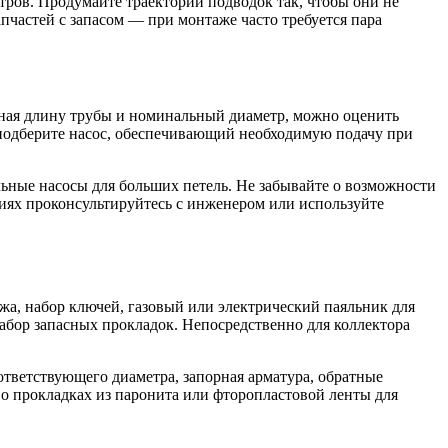
тров. Продумайте траектории подводок так, чтобы они не
пчастей с запасом — при монтаже часто требуется пара
 Зная длину трубы и номинальный диаметр, можно оценить
 подберите насос, обеспечивающий необходимую подачу при
льные насосы для больших петель. Не забывайте о возможности
иях проконсультируйтесь с инженером или используйте
жа, набор ключей, газовый или электрический паяльник для
абор запасных прокладок. Непосредственно для коллектора
ответствующего диаметра, запорная арматура, обратные
 о прокладках из паронита или фторопластовой ленты для