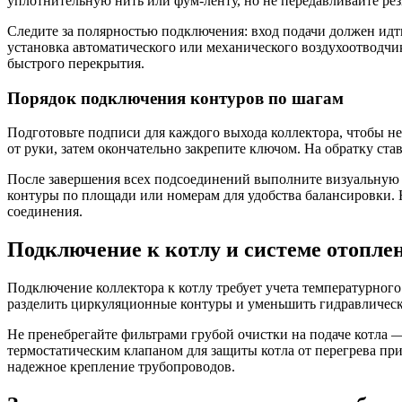
уплотнительную нить или фум-ленту, но не передавливайте рез
Следите за полярностью подключения: вход подачи должен идт
установка автоматического или механического воздухоотводчи
быстрого перекрытия.
Порядок подключения контуров по шагам
Подготовьте подписи для каждого выхода коллектора, чтобы 
от руки, затем окончательно закрепите ключом. На обратку ст
После завершения всех подсоединений выполните визуальную п
контуры по площади или номерам для удобства балансировки. 
соединения.
Подключение к котлу и системе отопле
Подключение коллектора к котлу требует учета температурного
разделить циркуляционные контуры и уменьшить гидравлически
Не пренебрегайте фильтрами грубой очистки на подаче котла 
термостатическим клапаном для защиты котла от перегрева при
надежное крепление трубопроводов.