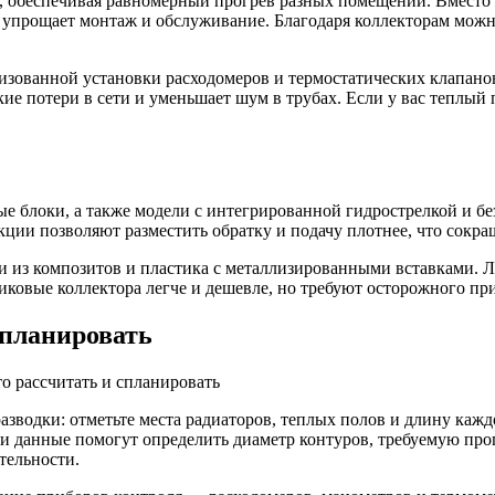
, обеспечивая равномерный прогрев разных помещений. Вместо п
 упрощает монтаж и обслуживание. Благодаря коллекторам можн
зованной установки расходомеров и термостатических клапанов
 потери в сети и уменьшает шум в трубах. Если у вас теплый п
е блоки, а также модели с интегрированной гидрострелкой и б
кции позволяют разместить обратку и подачу плотнее, что сокр
и из композитов и пластика с металлизированными вставками. 
ковые коллектора легче и дешевле, но требуют осторожного пр
спланировать
азводки: отметьте места радиаторов, теплых полов и длину кажд
и данные помогут определить диаметр контуров, требуемую про
тельности.