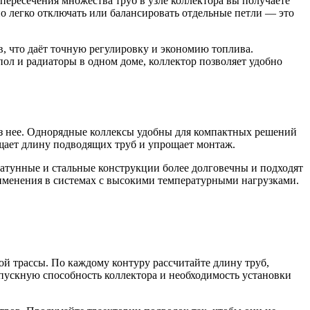
ересечения множества труб в узле коллектора вы получаете
о легко отключать или балансировать отдельные петли — это
, что даёт точную регулировку и экономию топлива.
ол и радиаторы в одном доме, коллектор позволяет удобно
ез нее. Однорядные коллексы удобны для компактных решений
ащает длину подводящих труб и упрощает монтаж.
Латунные и стальные конструкции более долговечны и подходят
именения в системах с высокими температурными нагрузками.
ой трассы. По каждому контуру рассчитайте длину труб,
пускную способность коллектора и необходимость установки