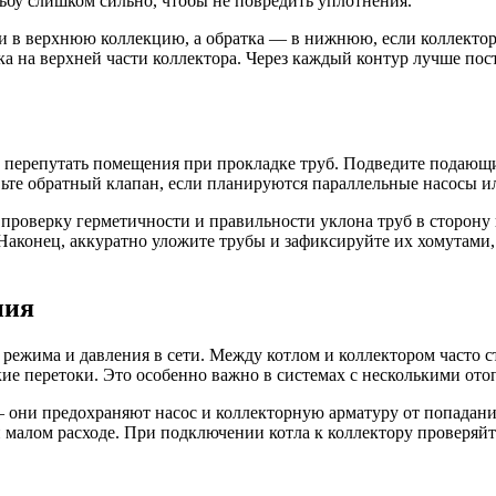
ьбу слишком сильно, чтобы не повредить уплотнения.
и в верхнюю коллекцию, а обратка — в нижнюю, если коллектор
ка на верхней части коллектора. Через каждый контур лучше п
не перепутать помещения при прокладке труб. Подведите подаю
авьте обратный клапан, если планируются параллельные насосы и
роверку герметичности и правильности уклона труб в сторону к
Наконец, аккуратно уложите трубы и зафиксируйте их хомутами
ния
 режима и давления в сети. Между котлом и коллектором часто 
е перетоки. Это особенно важно в системах с несколькими ото
— они предохраняют насос и коллекторную арматуру от попадани
 малом расходе. При подключении котла к коллектору проверяйт