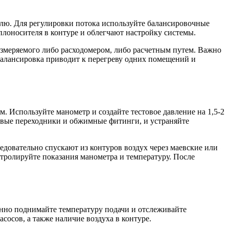
тлю. Для регулировки потока используйте балансировочные
лоносителя в контуре и облегчают настройку системы.
измеряемого либо расходомером, либо расчетным путем. Важно
балансировка приводит к перегреву одних помещений и
. Используйте манометр и создайте тестовое давление на 1,5-2
бовые переходники и обжимные фитинги, и устраняйте
едовательно спускают из контуров воздух через маевские или
нтролируйте показания манометра и температуру. После
енно поднимайте температуру подачи и отслеживайте
осов, а также наличие воздуха в контуре.