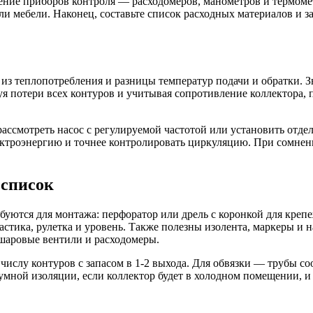
ение приборов контроля — расходомеров, манометров и термоме
 мебели. Наконец, составьте список расходных материалов и за
я из теплопотребления и разницы температур подачи и обратки.
я потери всех контуров и учитывая сопротивление коллектора,
рассмотреть насос с регулируемой частотой или установить отде
ектроэнергию и точнее контролировать циркуляцию. При сомнен
 список
уются для монтажа: перфоратор или дрель с коронкой для крепе
тика, рулетка и уровень. Также полезны изолента, маркеры и н
шаровые вентили и расходомеры.
ислу контуров с запасом в 1-2 выхода. Для обвязки — трубы со
умной изоляции, если коллектор будет в холодном помещении, и