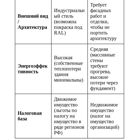
Требует
Индустриальн
фасадных
Внешний вид
ый стиль
работ и
/
(возможна
отделки,
Архитектура
покраска под
чтобы не
RAL)
портить
архитектуру
Средняя
(массивные
Высокая
стены
(собственные
Энергоэффек
требуют
теплопотери
тивность
прогрева,
здания
высокие
минимальны)
потери через
фундамент)
Движимое
имущество
Недвижимое
(льготы по
имущество
Налоговая
налогу на
(налог на
база
имущество в
имущество
ряде регионов
организаций)
РФ)