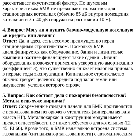
рассчитывает акустический фактор. По шумовым
характеристикам БМК не превышают нормативы для
стационарных котельных (обычно 85 дБ внутри помещения
котельной и 35–40 дБ снаружи на расстоянии 10 м).
4. Вопрос: Могу ли я купить блочно-модульную котельную
«в кредит» или лизинг?
Ответ:
Да, и здесь есть весомое преимущество перед
стационарным строительством. Поскольку БМК
квалифицируется как оборудование, банки и лизинговые
компании охотнее финансируют такие сделки. Лизинг
оборудования позволяет применять ускоренную амортизацию
(коэффициент 3), что существенно снижает налог на прибыль
в первые годы эксплуатации. Капитальное строительство
обычно требует целевого кредита под залог земли или
имущества, условия которого строже.
5. Вопрос: Как обстоят дела с пожарной безопасностью?
Металл ведь хуже кирпича?
Ответ:
Современные сэндвич-панели для БМК производятся
с использованием негорючего утеплителя (минеральная вата
класса НГ). Металлокаркас и конструкция модуля имеют
предел огнестойкости не ниже требуемого для котельных (EI
45–EI 60). Кроме того, в БМК изначально встроена система
газоанализа (сигнализатор загазованности) с автоматическим