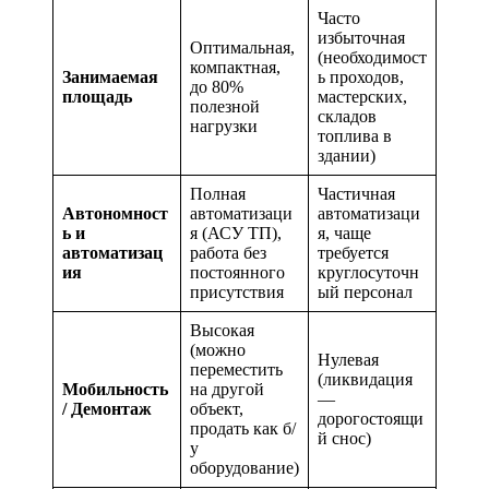
Часто
избыточная
Оптимальная,
(необходимост
компактная,
Занимаемая
ь проходов,
до 80%
площадь
мастерских,
полезной
складов
нагрузки
топлива в
здании)
Полная
Частичная
Автономност
автоматизаци
автоматизаци
ь и
я (АСУ ТП),
я, чаще
автоматизац
работа без
требуется
ия
постоянного
круглосуточн
присутствия
ый персонал
Высокая
(можно
Нулевая
переместить
(ликвидация
Мобильность
на другой
—
/ Демонтаж
объект,
дорогостоящи
продать как б/
й снос)
у
оборудование)