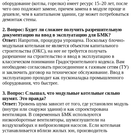
оборудование (котлы, горелки) имеет ресурс 15–20 лет, после
чего оно подлежит замене, причем замена в модуле проще и
дешевле, чем в капитальном здании, где может потребоваться
демонтаж стены.
2. Вопрос: Будет ли сложнее получить разрешительную
документацию на ввод в эксплуатацию для БМК?
Ответ:
Напротив, процедура упрощена. Поскольку блочно-
модульная котельная не является объектом капитального
строительства (ОКС), на нее не требуется получать
разрешение на строительство и ввод в эксплуатацию в
классическом понимании Градостроительного кодекса. Вам
необходимо согласовать присоединение к газовым сетям (ТУ)
и заключить договор на техническое обслуживание. Ввод в
эксплуатацию проходит как пусконаладка промышленного
оборудования, что быстрее.
3. Вопрос: Слышал, что модульные котельные сильно
шумят. Это правда?
Ответ:
Уровень шума зависит от того, где установлен модуль
(внутри или снаружи здания) и как спроектирована
вентиляция. В современных БМК используются
низкооборотные вентиляторы, шумоглушители на
воздухозаборах и виброизоляция насосов. Если котельная
устанавливается вблизи жилых зон, производитель