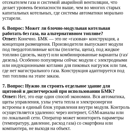
отсекателем газа и системой аварийной вентиляции, что
делает уровень безопасности выше, чем во многих старых
капитальных котельных, где системы автоматики морально
устарели.
6. Вопрос: Может ли блочно-модульная котельная
работать без газа, на альтернативном топливе?
Ответ:
Конечно. БМК — это не «газовая» конструкция, а
концепция размещения. Производители выпускают модули
под твердотопливные котлы (пеллеты, щепа), под жидкое
топливо (дизель, мазут) или комбинированные варианты (газ/
дизель). Особенно популярны сейчас модули с электродными
или индукционными котлами для пиковых нагрузок или там,
где нет магистрального газа. Конструкция адаптируется под
тип топлива на этапе заказа.
7. Вопрос: Нужно ли строить отдельное здание для
щитовой и диспетчерской при использовании БМК?
Ответ:
Нет, это еще один способ экономии. Вся автоматика,
щиты управления, узлы учета тепла и электроэнергии
встроены в единый блок управления внутри модуля. Контроль
осуществляется удаленно: через интернет, GSM-каналы или
по локальной сети. Оператор может мониторить параметры
(температуру, давление, расход газа) со смартфона или
компьютера, не выходя на объект.