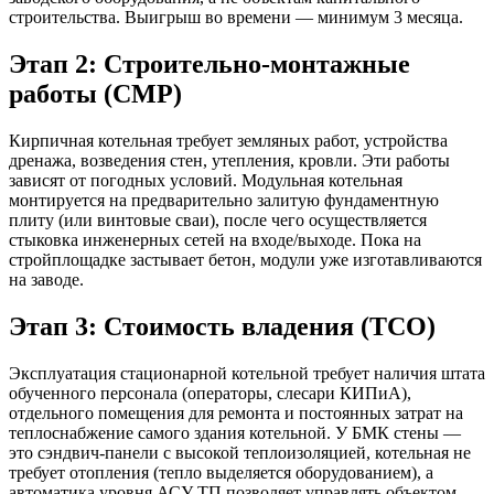
строительства. Выигрыш во времени — минимум 3 месяца.
Этап 2: Строительно-монтажные
работы (СМР)
Кирпичная котельная требует земляных работ, устройства
дренажа, возведения стен, утепления, кровли. Эти работы
зависят от погодных условий. Модульная котельная
монтируется на предварительно залитую фундаментную
плиту (или винтовые сваи), после чего осуществляется
стыковка инженерных сетей на входе/выходе. Пока на
стройплощадке застывает бетон, модули уже изготавливаются
на заводе.
Этап 3: Стоимость владения (TCO)
Эксплуатация стационарной котельной требует наличия штата
обученного персонала (операторы, слесари КИПиА),
отдельного помещения для ремонта и постоянных затрат на
теплоснабжение самого здания котельной. У БМК стены —
это сэндвич-панели с высокой теплоизоляцией, котельная не
требует отопления (тепло выделяется оборудованием), а
автоматика уровня АСУ ТП позволяет управлять объектом