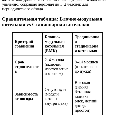
удаленно, сокращая персонал до 1–2 человек для
периодического обхода.
Сравнительная таблица: Блочно-модульная
котельная vs Стационарная котельная
Блочно-
Традиционна
Критерий
модульная
я
сравнения
котельная
стационарна
(БМК)
я котельная
2–4 месяца
Срок
8–14 месяцев
(включая
строительств
(от котлована
изготовление
а
до пуска)
и монтаж)
Высокая
(зимняя
Отсутствует
бетонная
Зависимость
(модули
заливка —
от погоды
готовы
риск, летний
внутри цеха)
дождь —
простой)