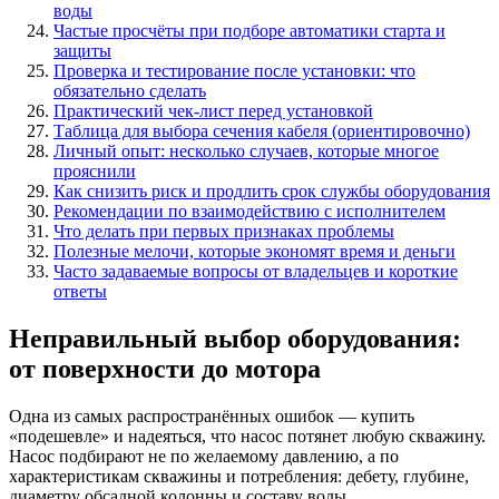
воды
Частые просчёты при подборе автоматики старта и
защиты
Проверка и тестирование после установки: что
обязательно сделать
Практический чек-лист перед установкой
Таблица для выбора сечения кабеля (ориентировочно)
Личный опыт: несколько случаев, которые многое
прояснили
Как снизить риск и продлить срок службы оборудования
Рекомендации по взаимодействию с исполнителем
Что делать при первых признаках проблемы
Полезные мелочи, которые экономят время и деньги
Часто задаваемые вопросы от владельцев и короткие
ответы
Неправильный выбор оборудования:
от поверхности до мотора
Одна из самых распространённых ошибок — купить
«подешевле» и надеяться, что насос потянет любую скважину.
Насос подбирают не по желаемому давлению, а по
характеристикам скважины и потребления: дебету, глубине,
диаметру обсадной колонны и составу воды.