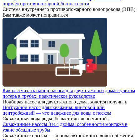
нормам противопожарной безопасности
Система внутреннего противопожарного водопровода (ВПВ)
Вам также может понравиться
Как рассчитать напор насоса для двухэтажного дома с учетом
потерь в трубах: практическое руководство
Подбирая насос для двухэтажного дома, хочется получить
Погружной насос для скважины: винтовой или
центробежный — что надежнее для воды с песком
Скважинная вода редко бывает идеально чистой.
Скважинные насосы 3 и 4 дюйма: особенности монтажа в
узкие обсадные трубы
Скважинные насосы — основа автономного водоснабжения