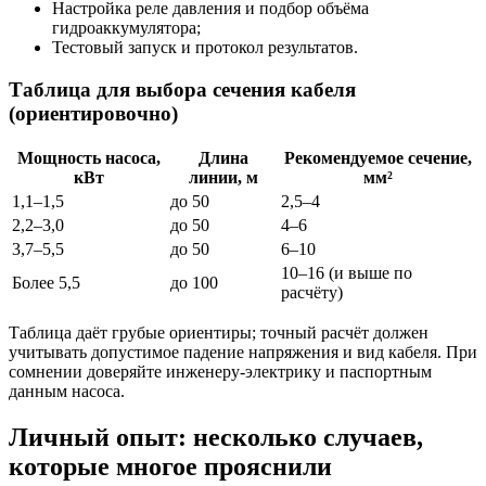
Настройка реле давления и подбор объёма
гидроаккумулятора;
Тестовый запуск и протокол результатов.
Таблица для выбора сечения кабеля
(ориентировочно)
Мощность насоса,
Длина
Рекомендуемое сечение,
кВт
линии, м
мм²
1,1–1,5
до 50
2,5–4
2,2–3,0
до 50
4–6
3,7–5,5
до 50
6–10
10–16 (и выше по
Более 5,5
до 100
расчёту)
Таблица даёт грубые ориентиры; точный расчёт должен
учитывать допустимое падение напряжения и вид кабеля. При
сомнении доверяйте инженеру-электрику и паспортным
данным насоса.
Личный опыт: несколько случаев,
которые многое прояснили