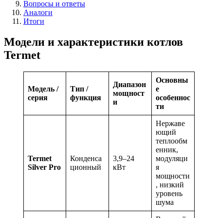
Вопросы и ответы
Аналоги
Итоги
Модели и характеристики котлов
Termet
Основны
Диапазон
Модель /
Тип /
е
мощност
серия
функция
особеннос
и
ти
Нержаве
ющий
теплообм
енник,
Termet
Конденса
3,9–24
модуляци
Silver Pro
ционный
кВт
я
мощности
, низкий
уровень
шума