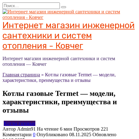
Перейти
Search
к
for:
содержанию
Интернет магазин инженерной
сантехники и систем
отопления - Ковчег
Интернет магазин инженерной сантехники и систем
отопления — Ковчег
Главная страница
»
Котлы газовые Termet — модели,
характеристики, преимущества и отзывы
Котлы газовые Termet — модели,
характеристики, преимущества и
отзывы
Котлы газовые
Автор
Admin91
На чтение
6 мин
Просмотров
221
Комментарии
0
Опубликовано
08.11.2025
Обновлено