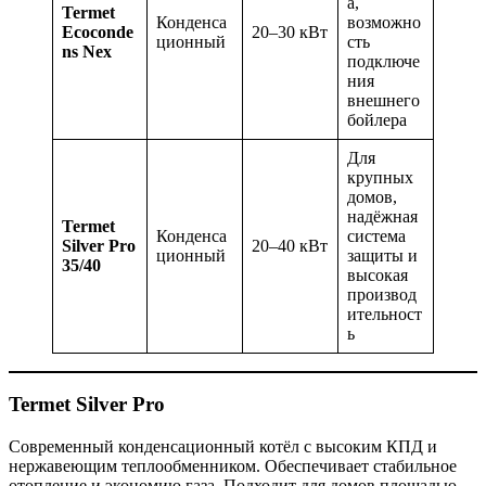
а,
Termet
Конденса
возможно
Ecoconde
20–30 кВт
ционный
сть
ns Nex
подключе
ния
внешнего
бойлера
Для
крупных
домов,
надёжная
Termet
Конденса
система
Silver Pro
20–40 кВт
ционный
защиты и
35/40
высокая
производ
ительност
ь
Termet Silver Pro
Современный конденсационный котёл с высоким КПД и
нержавеющим теплообменником. Обеспечивает стабильное
отопление и экономию газа. Подходит для домов площадью