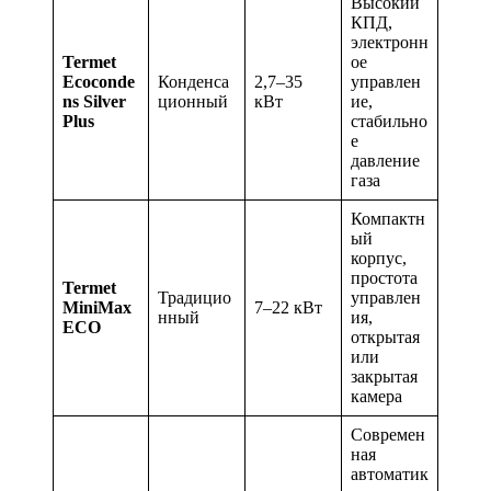
Высокий
КПД,
электронн
Termet
ое
Ecoconde
Конденса
2,7–35
управлен
ns Silver
ционный
кВт
ие,
Plus
стабильно
е
давление
газа
Компактн
ый
корпус,
простота
Termet
Традицио
управлен
MiniMax
7–22 кВт
нный
ия,
ECO
открытая
или
закрытая
камера
Современ
ная
автоматик