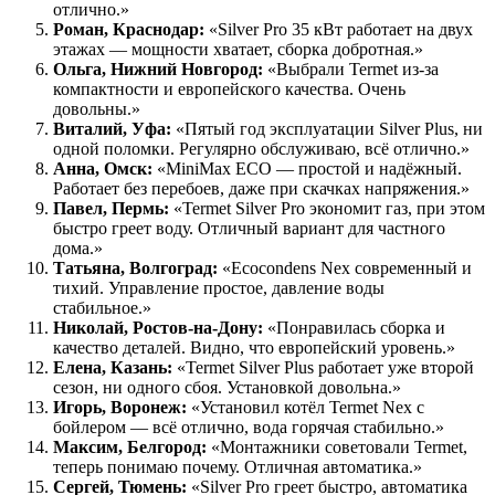
отлично.»
Роман, Краснодар:
«Silver Pro 35 кВт работает на двух
этажах — мощности хватает, сборка добротная.»
Ольга, Нижний Новгород:
«Выбрали Termet из-за
компактности и европейского качества. Очень
довольны.»
Виталий, Уфа:
«Пятый год эксплуатации Silver Plus, ни
одной поломки. Регулярно обслуживаю, всё отлично.»
Анна, Омск:
«MiniMax ECO — простой и надёжный.
Работает без перебоев, даже при скачках напряжения.»
Павел, Пермь:
«Termet Silver Pro экономит газ, при этом
быстро греет воду. Отличный вариант для частного
дома.»
Татьяна, Волгоград:
«Ecocondens Nex современный и
тихий. Управление простое, давление воды
стабильное.»
Николай, Ростов-на-Дону:
«Понравилась сборка и
качество деталей. Видно, что европейский уровень.»
Елена, Казань:
«Termet Silver Plus работает уже второй
сезон, ни одного сбоя. Установкой довольна.»
Игорь, Воронеж:
«Установил котёл Termet Nex с
бойлером — всё отлично, вода горячая стабильно.»
Максим, Белгород:
«Монтажники советовали Termet,
теперь понимаю почему. Отличная автоматика.»
Сергей, Тюмень:
«Silver Pro греет быстро, автоматика