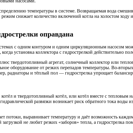
ловыми насосами.
спределению температуры в системе. Возвращаемая вода смешива
й режим снижает количество включений котла на холостом ходу 
идрострелки оправдана
стемах с одним контуром и одним циркуляционным насосом можно
 когда установка коллектора с гидрострелкой действительно пол
л плюс твердотопливный агрегат, солнечный коллектор или тепло
ьное оборудование от резких перепадов температуры. Во-вторых
ер, радиаторы и тёплый пол — гидрострелка упрощает балансир
отёл и твердотопливный котёл, или котёл вместе с тепловым н
гидравлической развязки возникает риск обратного тока воды из
ает потоки, выравнивает температуру и даёт возможность каждо
й загрузкой не любит резких «заборов» тепла, а гидрострелка п