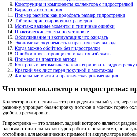
Конструкция и компоненты коллектора с гидрострелкой
Варианты исполнения
Пример расчёта: как подобрать размер гидрострелки
Таблица ориентировочных размеров
Монтаж: важные моменты и типичные ошибки
Практические советы по установке
Обслуживание и эксплуатация: что ожидать
Экономика: окупаемость и практическая выгода
Когда можно обойтись без гидрострелки
Ошибки проектировщиков и как их избежать
Примеры из практики автора
Контроль и автоматика: как интегрировать гидрострелку 
Краткий чек-лист перед покупкой и монтажом
Финальные мысли и практическая рекомендация
Что такое коллектор и гидрострелка: 
Коллектор в отоплении — это распределительный узел, через к
разводку, упрощает балансировку потоков и монтаж горячо-о
удобства регулировки.
Гидрострелка — это элемент, задачей которого является раздел
насосам отопительных контуров работать независимо, не всту
отстойника для механических примесей и аккумулятора неболь