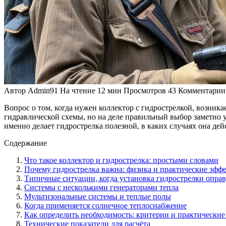
Автор
Admin91
На чтение
12 мин
Просмотров
43
Комментарии
Вопрос о том, когда нужен коллектор с гидрострелкой, возник
гидравлической схемы, но на деле правильный выбор заметно у
именно делает гидрострелка полезной, в каких случаях она дей
Содержание
Что такое коллектор и гидрострелка: простыми словами
Почему гидрострелка важна: физика и практические эфф
Типичные ситуации, когда установка гидрострелки опра
Системы с несколькими генераторами тепла
Мультизональные системы и теплые полы
Когда применяется солнечное теплоснабжение
Как определить необходимость: критерии и практические
Технические показатели для расчёта