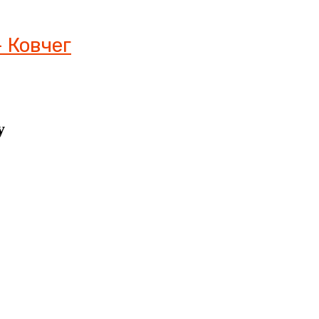
 Ковчег
у