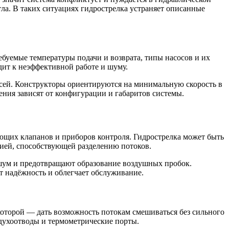
ла. В таких ситуациях гидрострелка устраняет описанные
буемые температуры подачи и возврата, типы насосов и их
дит к неэффективной работе и шуму.
сей. Конструкторы ориентируются на минимальную скорость в
ения зависят от конфигурации и габаритов системы.
ующих клапанов и приборов контроля. Гидрострелка может быть
ией, способствующей разделению потоков.
шум и предотвращают образование воздушных пробок.
т надёжность и облегчает обслуживание.
которой — дать возможность потокам смешиваться без сильного
духоотводы и термометрические порты.