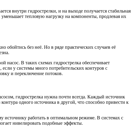
ется внутри гидрострелки, и на выходе получается стабильная
и уменьшает тепловую нагрузку на компоненты, продлевая их
 обойтись без неё. Но в ряде практических случаев её
езна.
вой насос. В таких схемах гидрострелка обеспечивает
, если у системы много потребительских контуров с
овку и переключение потоков.
асосом, гидрострелка нужна почти всегда. Каждый источник
 контура одного источника в другой, что способно привести к
му источнику работать в оптимальном режиме. В системах с
омогает нивелировать подобные эффекты.