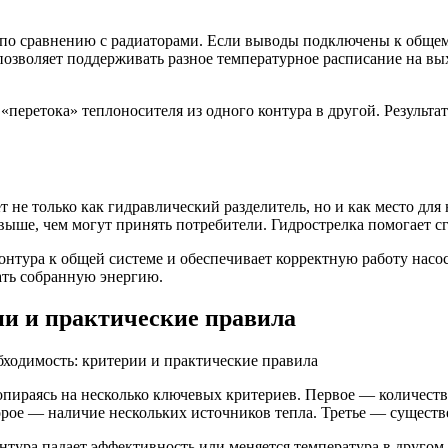
по сравнению с радиаторами. Если выводы подключены к общему
позволяет поддерживать разное температурное расписание на в
 «перетока» теплоносителя из одного контура в другой. Резуль
 не только как гидравлический разделитель, но и как место для
выше, чем могут принять потребители. Гидрострелка помогает сг
онтура к общей системе и обеспечивает корректную работу насо
ать собранную энергию.
ии и практические правила
 опираясь на несколько ключевых критериев. Первое — количест
торое — наличие нескольких источников тепла. Третье — сущест
тура падает эффективность или меняется температура в другом,