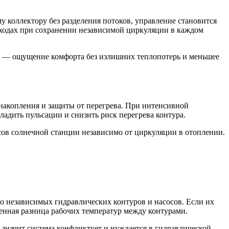
 коллектору без разделения потоков, управление становится
ыходах при сохранении независимой циркуляции в каждом
тат — ощущение комфорта без излишних теплопотерь и меньшее
 накопления и защиты от перегрева. При интенсивной
ладить пульсации и снизить риск перегрева контура.
сов солнечной станции независимо от циркуляции в отоплении.
во независимых гидравлических контуров и насосов. Если их
венная разница рабочих температур между контурами.
 значит система конфликтует и нуждается в гидравлической