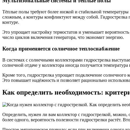
Мультизональные системы и теплые полы
Тёплые полы требуют более низкой и стабильной температуры 
сложным, а контуры конфликтуют между собой. Гидрострелка 
контуре.
Это упрощает настройку термостатов и уменьшает вероятность
число циклов включения генератора, что экономит энергию.
Когда применяется солнечное теплоснабжение
В системах с солнечными коллекторами гидрострелка выступает
солнечной отдаче у коллектора иногда получается температура 
Кроме того, гидрострелка упрощает подключение солнечного к
Это повышает надёжность и позволяет рационально использов
Как определить необходимость: критер
Определить, нужен ли вам коллектор с гидрострелкой, можно,
более одного, вероятность полезности гидрострелки растёт. В
Простое эмпирическое правило: если при включении одного кон