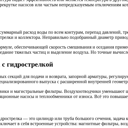
ерекрутке насосов или частым непредсказуемым отключениям кот
ммарный расход воды по всем контурам, перепад давлений, тре
стрелки и коллектора. Неправильно подобранный диаметр приво
рмуле, обеспечивающей скорость смешивания и оседания приме
оседание тяжелых частиц и выделение воздуха. Но точные вычисл
 с гидрострелкой
ных секций для подачи и возврата, запорной арматуры, регулир
пециализированного выпуска с расширенной внутренней геометр
вики и магистральные фильтры. Воздухоотводчики уменьшают 
яционные насосы и теплообменники от износа. Всё это повышае
рострелка — это цилиндр или труба большого сечения, задача 
лючает в себя встроенные устройства: магнитные фильтры, воз