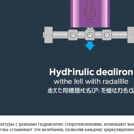
контуры с разными гидравличес сопротивлениями, возникают кон
лка сглаживает эти колебания, позволяя каждому циркуляционн