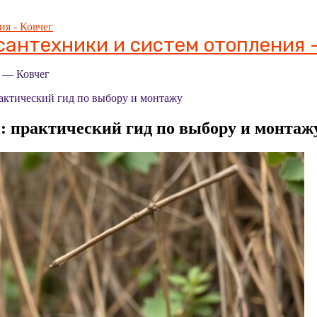
антехники и систем отопления -
я — Ковчег
рактический гид по выбору и монтажу
й: практический гид по выбору и монтаж