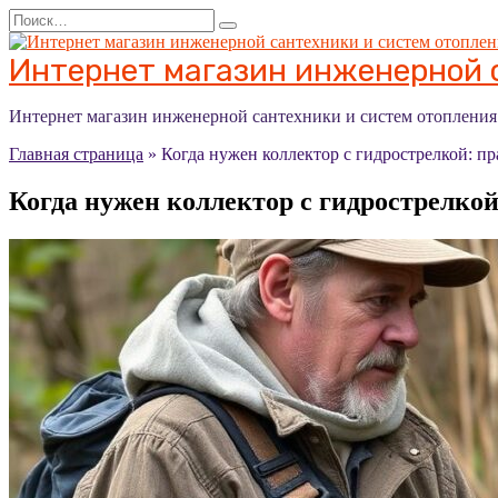
Перейти
Search
к
for:
содержанию
Интернет магазин инженерной с
Интернет магазин инженерной сантехники и систем отоплени
Главная страница
»
Когда нужен коллектор с гидрострелкой: п
Когда нужен коллектор с гидрострелко