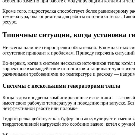
особенно заметно при работе с модулирующими котлами и теп
Кроме того, гидрострелка способствует более равномерному ра
температура, благоприятная для работы источника тепла. Тако
ресурс.
Типичные ситуации, когда установка г
Не всегда наличие гидрострелки обязательно. В компактных си
отсутствие приводит к проблемам. Приведу перечень ситуаций,
Во-первых, когда в системе несколько источников тепла: котё
корректное взаимодействие источников и защищает чувствител
различными требованиями по температуре и расходу — наприм
Системы с несколькими генераторами тепла
Когда в дом внедрены комбинированные источники — газовый к
имеет свою рабочую температуру и поведение при запуске. Без 
неэффективной работе или поломке.
Гидрострелка действует как буфер: она аккумулирует и смешив
твердотопливной нагрузкой это особенно важно: котёл с ручно