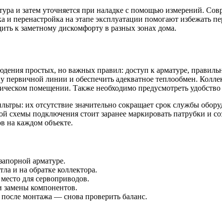
онтура и затем уточняется при наладке с помощью измерений. С
а и перенастройка на этапе эксплуатации помогают избежать пе
ить к заметному дискомфорту в разных зонах дома.
юдения простых, но важных правил: доступ к арматуре, правиль
 первичной линии и обеспечить адекватное теплообмен. Коллект
ническом помещении. Также необходимо предусмотреть удобство
фильтры: их отсутствие значительно сокращает срок службы обо
 схемы подключения стоит заранее маркировать патрубки и соз
ов на каждом объекте.
запорной арматуре.
ла и на обратке коллектора.
место для сервоприводов.
и замены компонентов.
 после монтажа — снова проверить баланс.