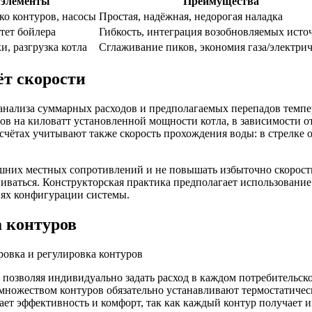
 элементы
Преимущества
ко контуров, насосы
Простая, надёжная, недорогая наладка
тет бойлера
Гибкость, интеграция возобновляемых исто
и, разгрузка котла
Сглаживание пиков, экономия газа/электрич
ёт скорости
анализа суммарных расходов и предполагаемых перепадов темпе
итров на киловатт установленной мощности котла, в зависимост
чётах учитывают также скорость прохождения воды: в стрелке о
ишних местных сопротивлений и не повышать избыточно скорость.
ниваться. Конструкторская практика предполагает использовани
иях конфигурации системы.
а контуров
, позволяя индивидуально задать расход в каждом потребительс
 множеством контуров обязательно устанавливают термостатичес
т эффективность и комфорт, так как каждый контур получает им