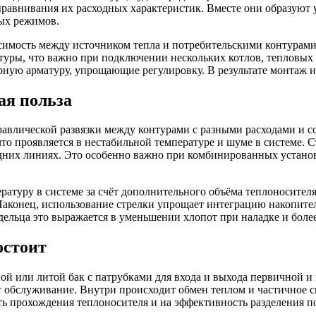
равнивания их расходных характеристик. Вместе они образуют у
ных режимов.
симость между источником тепла и потребительскими контурами
туры, что важно при подключении нескольких котлов, тепловых 
ную арматуру, упрощающие регулировку. В результате монтаж и 
ая польза
равлической развязки между контурами с разными расходами и 
что проявляется в нестабильной температуре и шуме в системе. 
седних линиях. Это особенно важно при комбинированных устано
ратуру в системе за счёт дополнительного объёма теплоносител
Наконец, использование стрелки упрощает интеграцию накопител
ельца это выражается в уменьшении хлопот при наладке и более
остоит
й или литой бак с патрубками для входа и выхода первичной и
обслуживание. Внутри происходит обмен теплом и частичное см
ь прохождения теплоносителя и на эффективность разделения п