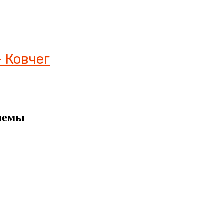
 Ковчег
риемы