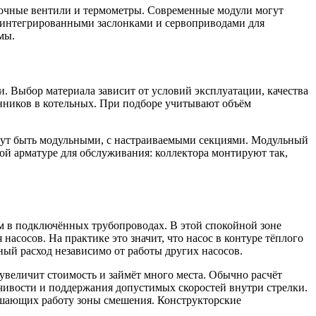
вочные вентили и термометры. Современные модули могут
с интегрированными заслонками и сервоприводами для
мы.
. Выбор материала зависит от условий эксплуатации, качества
нников в котельных. При подборе учитывают объём
огут быть модульными, с настраиваемыми секциями. Модульный
ной арматуре для обслуживания: коллектора монтируют так,
чем в подключённых трубопроводах. В этой спокойной зоне
асосов. На практике это значит, что насос в контуре тёплого
тный расход независимо от работы других насосов.
увеличит стоимость и займёт много места. Обычно расчёт
чивости и поддержания допустимых скоростей внутри стрелки.
ушающих работу зоны смешения. Конструкторские