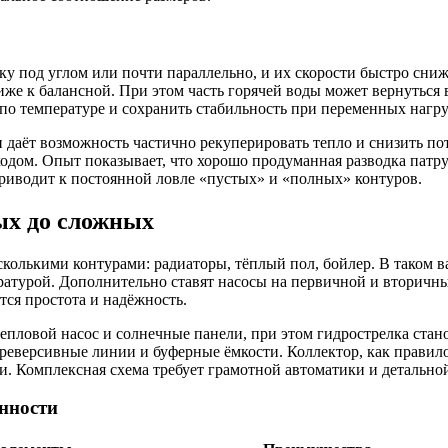
у под углом или почти параллельно, и их скорости быстро снижа
иже к балансной. При этом часть горячей воды может вернуться в
 по температуре и сохранить стабильность при переменных нагру
 даёт возможность частично рекуперировать тепло и снизить пот
одом. Опыт показывает, что хорошо продуманная разводка патру
приводит к постоянной ловле «пустых» и «полных» контуров.
ых до сложных
сколькими контурами: радиаторы, тёплый пол, бойлер. В таком ва
атурой. Дополнительно ставят насосы на первичной и вторичных
тся простота и надёжность.
тепловой насос и солнечные панели, при этом гидрострелка ста
реверсивные линии и буферные ёмкости. Коллектор, как правило, 
. Комплексная схема требует грамотной автоматики и детальной
нности