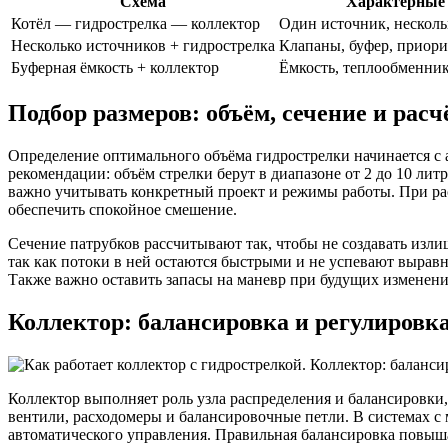
Схема
Характерные
Котёл — гидрострелка — коллектор
Один источник, несколь
Несколько источников + гидрострелка
Клапаны, буфер, приори
Буферная ёмкость + коллектор
Ёмкость, теплообменник
Подбор размеров: объём, сечение и расч
Определение оптимального объёма гидрострелки начинается с 
рекомендации: объём стрелки берут в диапазоне от 2 до 10 л
важно учитывать конкретный проект и режимы работы. При рас
обеспечить спокойное смешение.
Сечение патрубков рассчитывают так, чтобы не создавать изл
так как потоки в ней остаются быстрыми и не успевают вырав
Также важно оставить запасы на маневр при будущих изменен
Коллектор: балансировка и регулировк
Коллектор выполняет роль узла распределения и балансировки
вентили, расходомеры и балансировочные петли. В системах с
автоматического управления. Правильная балансировка повышае