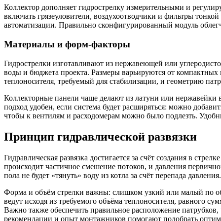
Коллектор дополняет гидрострелку измерительными и регули
включать грязеуловители, воздухоотводчики и фильтры тонкой
автоматизации. Правильно сконфигурированный модуль облегч
Материалы и форм-факторы
Гидрострелки изготавливают из нержавеющей или углеродистой
воды и бюджета проекта. Размеры варьируются от компактных
теплоносителя, требуемый для стабилизации, и геометрию пат
Коллекторные панели чаще делают из латуни или нержавейки в
подход удобен, если система будет расширяться: можно добавит
чтобы к вентилям и расходомерам можно было подлезть. Удобн
Принцип гидравлической развязки
Гидравлическая развязка достигается за счёт создания в стрел
происходит частичное смешение потоков, и давления первичной
пола не будет «тянуть» воду из котла за счёт перепада давлен
Форма и объём стрелки важны: слишком узкий или малый по об
ведут исходя из требуемого объёма теплоносителя, равного с
Важно также обеспечить правильное расположение патрубков,
рекомендации и опыт монтажников помогают подобрать оптим