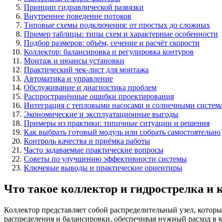
Принцип гидравлической развязки
Внутреннее поведение потоков
Типовые схемы подключения: от простых до сложных
Пример таблицы: типы схем и характерные особенности
Подбор размеров: объём, сечение и расчёт скорости
Коллектор: балансировка и регулировка контуров
Монтаж и нюансы установки
Практический чек-лист для монтажа
Автоматика и управление
Обслуживание и диагностика проблем
Распространённые ошибки проектирования
Интеграция с тепловыми насосами и солнечными систем
Экономические и эксплуатационные выгоды
Примеры из практики: типичные ситуации и решения
Как выбрать готовый модуль или собрать самостоятельно
Контроль качества и приёмка работы
Часто задаваемые практические вопросы
Советы по улучшению эффективности системы
Ключевые выводы и практические ориентиры
Что такое коллектор и гидрострелка и 
Коллектор представляет собой распределительный узел, котор
распределения и балансировки, обеспечивая нужный расход в к