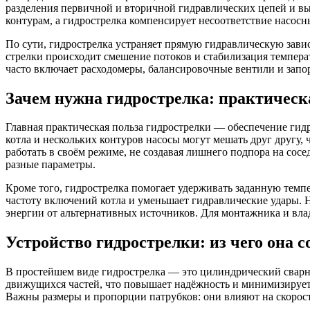
разделения первичной и вторичной гидравлических цепей и вы
контурам, а гидрострелка компенсирует несоответствие насос
По сути, гидрострелка устраняет прямую гидравлическую зави
стрелки происходит смешение потоков и стабилизация темпера
часто включает расходомеры, балансировочные вентили и запор
Зачем нужна гидрострелка: практическ
Главная практическая польза гидрострелки — обеспечение гид
котла и нескольких контуров насосы могут мешать друг другу, 
работать в своём режиме, не создавая лишнего подпора на со
разные параметры.
Кроме того, гидрострелка помогает удерживать заданную темпе
частоту включений котла и уменьшает гидравлические удары. 
энергии от альтернативных источников. Для монтажника и влад
Устройство гидрострелки: из чего она с
В простейшем виде гидрострелка — это цилиндрический сварно
движущихся частей, что повышает надёжность и минимизирует 
Важны размеры и пропорции патрубков: они влияют на скорост