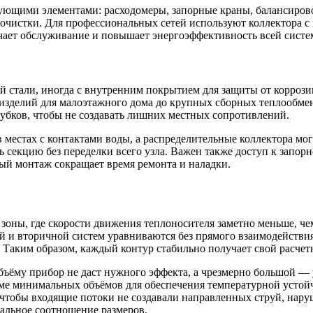
рующими элементами: расходомеры, запорные краны, балансиро
 очистки. Для профессиональных сетей используют коллектора 
ает обслуживание и повышает энергоэффективность всей систе
 стали, иногда с внутренним покрытием для защиты от коррозии
 изделий для малоэтажного дома до крупных сборных теплообме
рубков, чтобы не создавать лишних местных сопротивлений.
 местах с контактами воды, а распределительные коллектора м
ь секцию без переделки всего узла. Важен также доступ к запор
ый монтаж сокращает время ремонта и наладки.
ке зоны, где скорости движения теплоносителя заметно меньше, 
 и вторичной систем уравниваются без прямого взаимодействия н
ия. Таким образом, каждый контур стабильно получает свой расче
ъёму прибор не даст нужного эффекта, а чрезмерно большой — 
умме минимальных объёмов для обеспечения температурной устой
 чтобы входящие потоки не создавали направленных струй, нар
альное соотношение размеров.