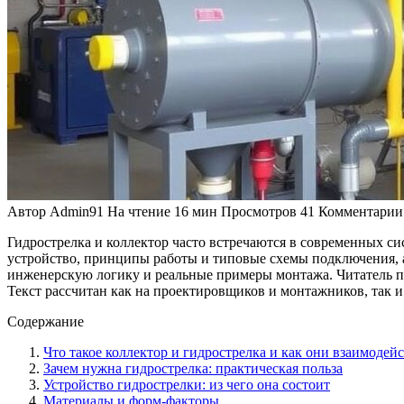
Автор
Admin91
На чтение
16 мин
Просмотров
41
Комментарии
Гидрострелка и коллектор часто встречаются в современных сис
устройство, принципы работы и типовые схемы подключения, а 
инженерскую логику и реальные примеры монтажа. Читатель по
Текст рассчитан как на проектировщиков и монтажников, так и
Содержание
Что такое коллектор и гидрострелка и как они взаимодей
Зачем нужна гидрострелка: практическая польза
Устройство гидрострелки: из чего она состоит
Материалы и форм-факторы