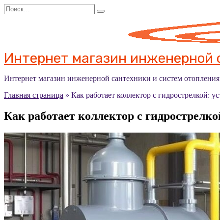
Перейти
Search
к
for:
содержанию
Интернет магазин инженерной с
Интернет магазин инженерной сантехники и систем отоплени
Главная страница
»
Как работает коллектор с гидрострелкой: у
Как работает коллектор с гидрострелко