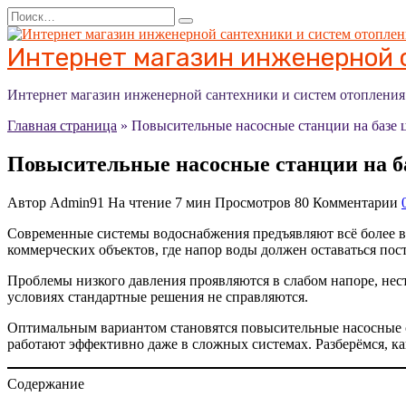
Перейти
Search
к
for:
содержанию
Интернет магазин инженерной с
Интернет магазин инженерной сантехники и систем отоплени
Главная страница
»
Повысительные насосные станции на базе
Повысительные насосные станции на б
Автор
Admin91
На чтение
7 мин
Просмотров
80
Комментарии
Современные системы водоснабжения предъявляют всё более вы
коммерческих объектов, где напор воды должен оставаться пос
Проблемы низкого давления проявляются в слабом напоре, нес
условиях стандартные решения не справляются.
Оптимальным вариантом становятся повысительные насосные с
работают эффективно даже в сложных системах. Разберёмся, ка
Содержание