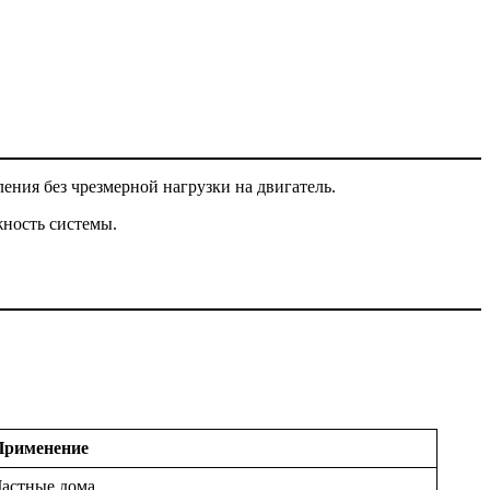
ния без чрезмерной нагрузки на двигатель.
жность системы.
Применение
астные дома